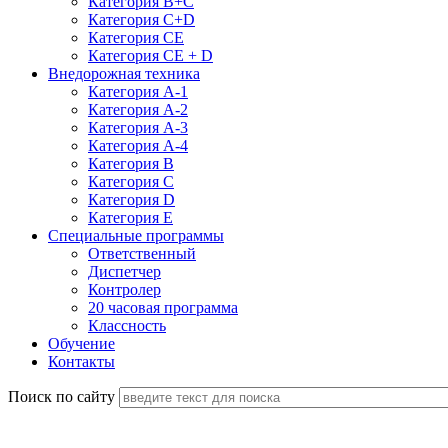
Категория B+C
Категория C+D
Категория CE
Категория CE + D
Внедорожная техника
Категория А-1
Категория А-2
Категория А-3
Категория А-4
Категория B
Категория C
Категория D
Категория E
Специальные программы
Ответственный
Диспетчер
Контролер
20 часовая программа
Классность
Обучение
Контакты
Поиск по сайту