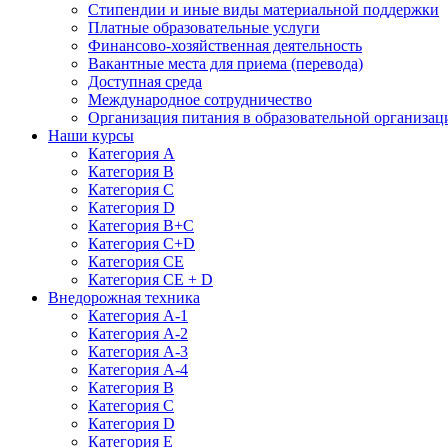
Стипендии и иные виды материальной поддержки
Платные образовательные услуги
Финансово-хозяйственная деятельность
Вакантные места для приема (перевода)
Доступная среда
Международное сотрудничество
Организация питания в образовательной организац
Наши курсы
Категория А
Категория B
Категория C
Категория D
Категория B+C
Категория C+D
Категория CE
Категория CE + D
Внедорожная техника
Категория А-1
Категория А-2
Категория А-3
Категория А-4
Категория B
Категория C
Категория D
Категория E